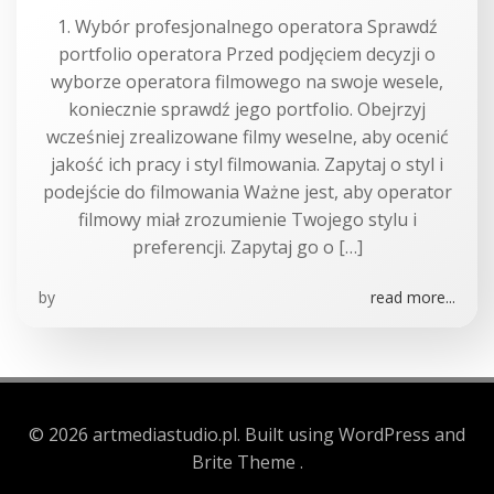
1. Wybór profesjonalnego operatora Sprawdź
portfolio operatora Przed podjęciem decyzji o
wyborze operatora filmowego na swoje wesele,
koniecznie sprawdź jego portfolio. Obejrzyj
wcześniej zrealizowane filmy weselne, aby ocenić
jakość ich pracy i styl filmowania. Zapytaj o styl i
podejście do filmowania Ważne jest, aby operator
filmowy miał zrozumienie Twojego stylu i
preferencji. Zapytaj go o […]
by
read more...
© 2026 artmediastudio.pl. Built using WordPress and
Brite Theme .