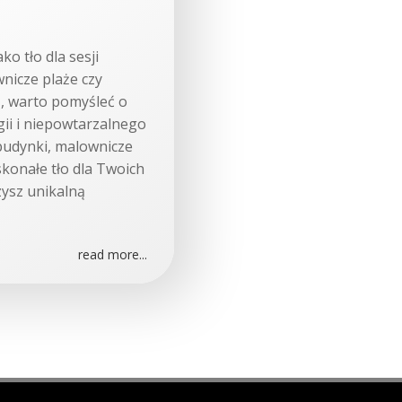
ko tło dla sesji
nicze plaże czy
ą, warto pomyśleć o
ii i niepowtarzalnego
budynki, malownicze
konałe tło dla Twoich
zysz unikalną
read more...