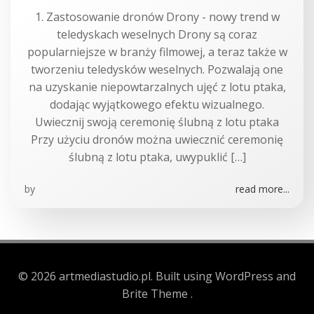
1. Zastosowanie dronów Drony - nowy trend w
teledyskach weselnych Drony są coraz
popularniejsze w branży filmowej, a teraz także w
tworzeniu teledysków weselnych. Pozwalają one
na uzyskanie niepowtarzalnych ujęć z lotu ptaka,
dodając wyjątkowego efektu wizualnego.
Uwiecznij swoją ceremonię ślubną z lotu ptaka
Przy użyciu dronów można uwiecznić ceremonię
ślubną z lotu ptaka, uwypuklić […]
by
read more...
© 2026 artmediastudio.pl. Built using WordPress and
Brite Theme .