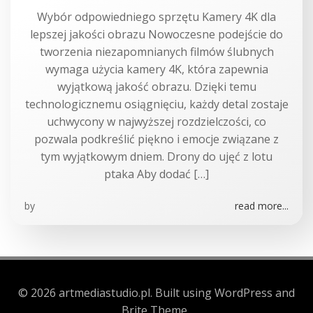
Wybór odpowiedniego sprzętu Kamery 4K dla
lepszej jakości obrazu Nowoczesne podejście do
tworzenia niezapomnianych filmów ślubnych
wymaga użycia kamery 4K, która zapewnia
wyjątkową jakość obrazu. Dzięki temu
technologicznemu osiągnięciu, każdy detal zostaje
uchwycony w najwyższej rozdzielczości, co
pozwala podkreślić piękno i emocje związane z
tym wyjątkowym dniem. Drony do ujęć z lotu
ptaka Aby dodać […]
by
read more...
© 2026 artmediastudio.pl. Built using WordPress and
Brite Theme .