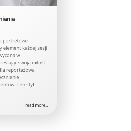
iania
ia portretowe
 element każdej sesji
hwycona w
reślając swoją miłość
afia reportażowa
ecznienie
entów. Ten styl
read more...